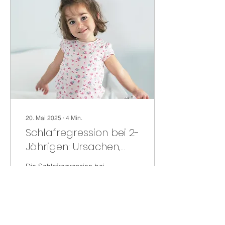
20. Mai 2025
∙
4
Min.
Schlafregression bei 2-
Jährigen: Ursachen,
Symptome &
Die Schlafregression bei
Lösungen
2-Jährigen kann Eltern
ziemlich aus der Bahn
werfen. Dein Kind hat
bisher gut geschlafen –
und plötzlich sind...