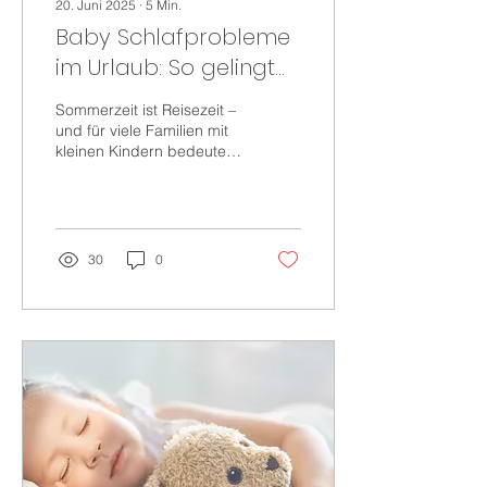
20. Juni 2025
∙
5
Min.
Baby Schlafprobleme
im Urlaub: So gelingt
der Sommerurlaub mit
Sommerzeit ist Reisezeit –
Baby und Kleinkind
und für viele Familien mit
kleinen Kindern bedeutet
das: der erste oder zweite
große Urlaub mit Baby
oder...
30
0