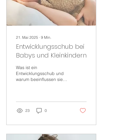
21. Mai 2025
∙
9
Min.
Entwicklungsschub bei
Babys und Kleinkindern
Was ist ein
Entwicklungsschub und
warum beeinflussen sie
den Schlaf? Babys
durchlaufen im ersten
Lebensjahr und teilweise
auch im...
23
0