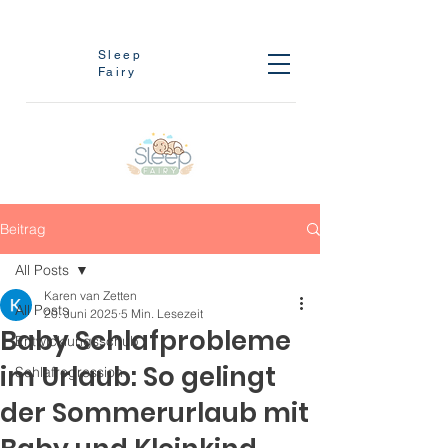
Sleep
Fairy
Beitrag
All Posts
Karen van Zetten
All Posts
20. Juni 2025
5 Min. Lesezeit
Baby Schlafprobleme
Entwicklungsschub
im Urlaub: So gelingt
Schlafregression
der Sommerurlaub mit