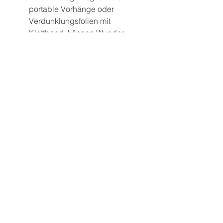
portable Vorhänge oder 
Verdunklungsfolien mit 
Klettband, können Wunder 
wirken. Wenn tagsüber mal ein 
Schläfchen ausfällt, die 
Schläfchen kürzer sind als sonst, 
Jetlag ins Spiel kommt oder sich 
die Wachzeiten stark verändern, 
kann das schnell dazu führen, 
dass dein Kind morgens viel 
früher wach ist als gewohnt.
Mein Angebot für dich: 
Sanfte 
Schlafberatung auch 
für den Urlaub
Wenn du merkst, dass dein Baby im 