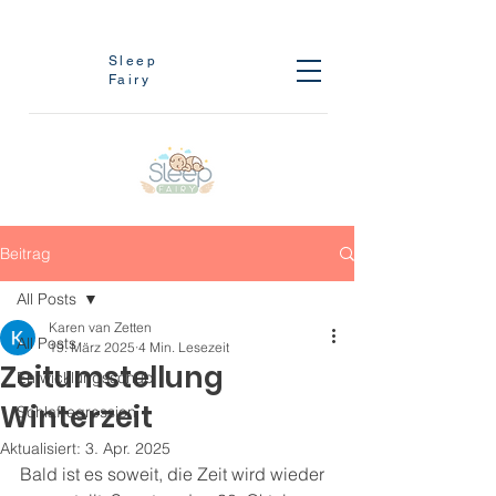
Sleep
Fairy
Beitrag
All Posts
Karen van Zetten
All Posts
19. März 2025
4 Min. Lesezeit
Zeitumstellung
Entwicklungsschub
Winterzeit
Schlafregression
Aktualisiert:
3. Apr. 2025
Bald ist es soweit, die Zeit wird wieder 